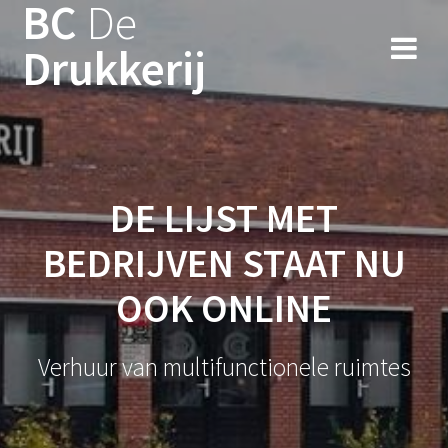
BC
De
Ga
naar
Drukkerij
de
inhoud
DE LIJST MET
BEDRIJVEN STAAT NU
OOK ONLINE
Verhuur van multifunctionele ruimtes